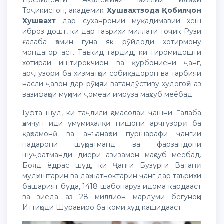
Тоҷикистон, академик
Хушвахтзода Қобилҷон
Хушвахт
дар суханронии муқадимавии хеш
иброз дошт, ки дар таърихи миллати тоҷик Рӯзи
ғалаба ҳамин гуна як рӯйдоди хотирмону
мондагор аст. Таъкид гардид, ки гиромидошти
хотираи иштирокчиён ва қурбониёни ҷанг,
арҷгузорӣ ба хизматҳои собиқадорон ва тарбияи
насли ҷавон дар рӯҳияи ватандӯстиву худогоҳӣ аз
вазифаҳои муҳими ҷомеаи имрӯза маҳсуб меёбад.
Гуфта шуд, ки таҷлили ҳамасолаи ҷашни Ғалаба
ҳамчун иди умумихалқӣ нишони арҷгузорӣ ба
қаҳрамонӣ ва анъанаҳои пуршарафи ҷангии
падарони шуҳратманд ва фарзандони
шуҷоатманди диёри азизамон маҳсуб меёбад.
Бояд ёдрас шуд, ки Ҷанги Бузурги Ватанӣ
мудҳиштарин ва даҳшатноктарин ҷанг дар таърихи
башарият буда, 1418 шабонарӯз идома кардааст
ва зиёда аз 28 миллион мардуми бегуноҳи
Иттиҳоди Шуравиро ба коми худ кашидааст.