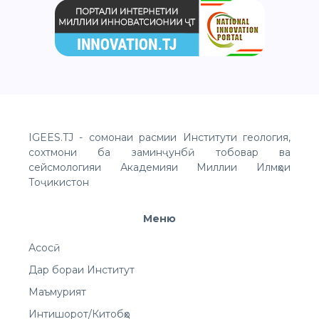
IGEES.TJ - сомонаи расмии Институти геология,
сохтмони ба заминҷунбӣ тобовар ва
сейсмологияи Академияи Миллии Илмҳои
Тоҷикистон
Меню
Асосӣ
Дар бораи Институт
Маъмурият
Интишорот/Китобҳо