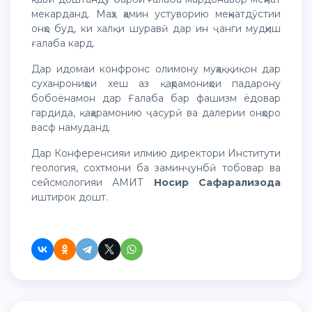
мекарданд. Маҳз ҳамин устуворию меҳнатдӯстии
онҳо буд, ки халқи шуравӣ дар ин ҷанги мудҳиш
ғалаба кард.
Дар идомаи конфронс олимону муҳаққиқон дар
суханрониҳои хеш аз қаҳрамониҳои падарону
бобоёнамон дар Ғалаба бар фашизм ёдовар
гардида, қаҳарамонию ҷасурӣ ва далерии онҳоро
васф намуданд.
Дар Конференсияи илмию директори Институти
геология, сохтмони ба заминҷунбӣ тобовар ва
сейсмологияи АМИТ
Носир Сафарализода
иштирок дошт.