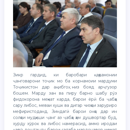
Зикр гардид, ки баробари қаҳрамонии
ҷанговарони тоҷик мо ба корнамоии мардуми
Тоҷикистон дар ақибгоҳ низ бояд арҷгузор
бошем. Марду зан ва пиру барно шабу рӯз
фидокорона меҳнат карда, барои ёрӣ ба ҷабҳа
сару либос, меваи хушк ва дигар чизҳои заруриро
мефиристоданд. Зиндагӣ барои онҳо дар ин
солҳои мудҳиши ҷанг аз ҷабҳа ҳам душвортар буд,
хурду хӯрок ва либос намерасид, аммо иродаи
қавӣ доштанду барои ғалаба мардонавор меҳнат