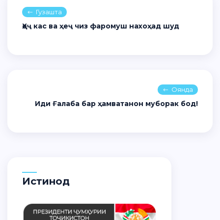
Гузашта
Ҳеҷ кас ва ҳеҷ чиз фаромуш нахоҳад шуд
Оянда
Иди Ғалаба бар ҳамватанон муборак бод!
Истинод