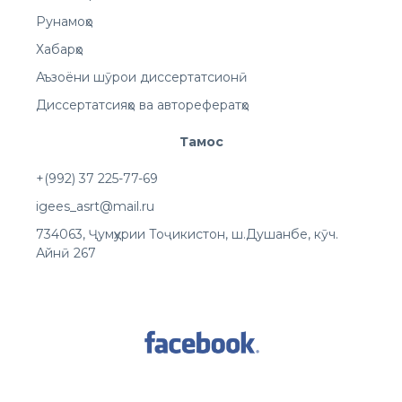
Рунамоҳо
Хабарҳо
Аъзоёни шӯрои диссертатсионӣ
Диссертатсияҳо ва авторефератҳо
Тамос
+(992) 37 225-77-69
igees_asrt@mail.ru
734063, Ҷумҳурии Тоҷикистон, ш.Душанбе, кӯч.
Айнӣ 267