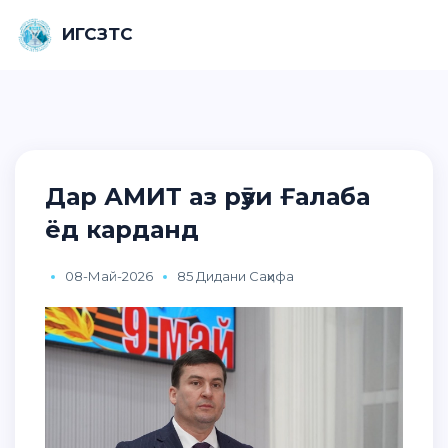
ИГСЗТС
Дар АМИТ аз рӯзи Ғалаба
ёд карданд
08-Май-2026
85 Дидани Саҳифа