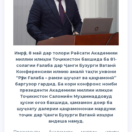
Имрӯз, 8 май дар толори Раёсати Академияи
миллии илмҳои Тоҷикистон бахшида ба 81-
солагии Ғалаба дар Ҷанги Бузурги Ватанӣ
Конференсияи илмию амалӣ таҳти унвони
“Рӯзи Ғалаба – рамзи шуҷоат ва қаҳрамонӣ”
баргузор гардид. Ба кори конфронс ноиби
президенти Академияи миллии илмҳои
Тоҷикистон Саломиён Муҳаммаддовуд
ҳусни оғоз бахшида, ҳамзамон доир ба
шуҷоату далерии қаҳрамононаи мардуми
тоҷик дар Ҷанги Бузурги Ватанӣ изҳори
андеша намуд.
Президенти Академияи миллии илмҳои