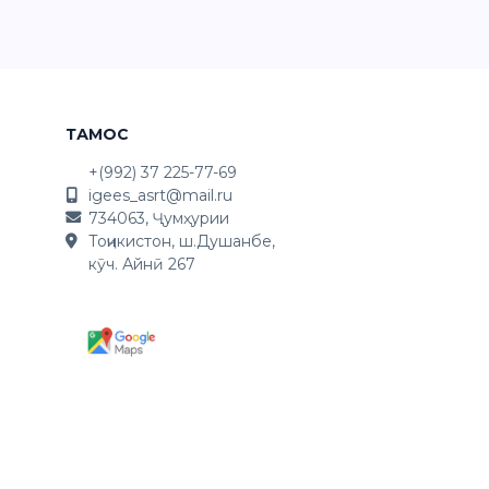
ТАМОС
+(992) 37 225-77-69
igees_asrt@mail.ru
734063, Ҷумҳурии
Тоҷикистон, ш.Душанбе,
кӯч. Айнӣ 267