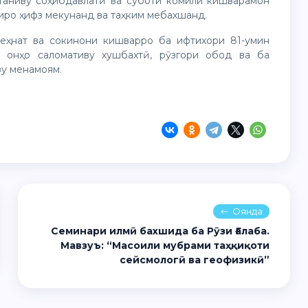
атаниву соҳибдавлатӣ ва суботи комили кишварамон
гиро ҳифз мекунанд ва таҳким мебахшанд.
меҳнат ва сокинони кишварро ба ифтихори 81-умин
и онҳо саломативу хушбахтӣ, рӯзгори обод ва ба
зу менамоям.
Оянда
Семинари илмӣ бахшида ба Рӯзи Ғалаба.
Мавзуъ: “Масоили мубрами таҳқиқоти
сейсмологӣ ва геофизикӣ”