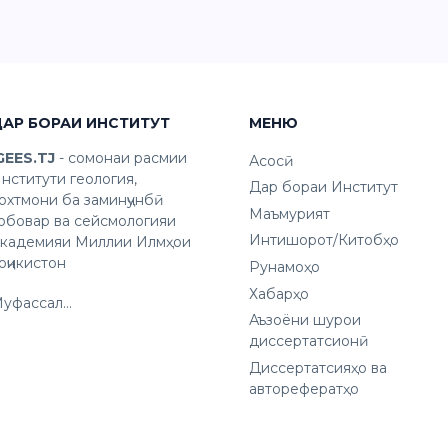
ДАР БОРАИ ИНСТИТУТ
МЕНЮ
IGEES.TJ
- сомонаи расмии
Асосӣ
нститути геология,
Дар бораи Институт
охтмони ба заминҷунбӣ
Маъмурият
обовар ва сейсмологияи
Интишорот/Китобҳо
кадемияи Миллии Илмҳои
оҷикистон
Рунамоҳо
Хабарҳо
уфассал...
Аъзоёни шурои
диссертатсионӣ
Диссертатсияҳо ва
авторефератҳо