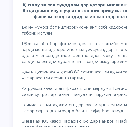
Ҳаштоду як сол муқаддам дар қатори миллио
бо қаҳрамониву шуҷоат ва ҷоннисориву мато
фашизм озод гардид ва ин сана ҳар сол
Ба ин муносибат иштирокчиёни ҷанг, собиқадорон
табрик мегӯям.
Рӯзи ғалаба бар фашизм ҳамасола аз ҷониби мар
карда мешавад, зеро инсоният, хусусан, дар шаро
адолату инсондӯстиро бештар дарк мекунад ва
озодӣ ва ояндаи дурахшони наслҳои имрӯзаро ҳим
Ҷанги дуюми ҷаҳон қариб 80 фоизи аҳолии ҷаҳони 
нафар аҳолии осоишта гардид.
Аз рӯзҳои аввали ҷанг фарзандони мардуми Тоҷики
саҳми худро дар таъмин намудани пирӯзии таърих
Тоҷикистон, ки аҳолии он дар оғози ҷанг якуним
нафар фарзандони худро ба ҷанг сафарбар намуд.
Зиёда аз 100 ҳазор нафари онҳо дар майдони наба