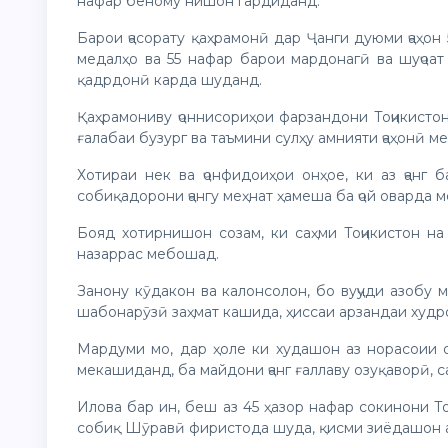
нафар беному нишон гардиданд.
Барои ҷасорату қаҳрамонӣ дар Ҷанги дуюми ҷаҳон
медалҳо ва 55 нафар барои мардонагӣ ва шуҷоа
қадрдонӣ карда шуданд.
Қаҳрамониву ҷоннисориҳои фарзандони Тоҷикисто
ғалабаи бузург ва таъмини сулҳу амнияти ҷаҳонӣ м
Хотираи нек ва ҷонфидоиҳои онҳое, ки аз ҷанг
собиқадорони ҷангу меҳнат ҳамеша ба ҷой оварда 
Бояд хотирнишон созам, ки саҳми Тоҷикистон на
назаррас мебошад.
Занону кӯдакон ва калонсолон, бо вуҷуди азобу м
шабонарӯзӣ заҳмат кашида, ҳиссаи арзандаи худр
Мардуми мо, дар ҳоле ки худашон аз норасоии о
мекашиданд, ба майдони ҷанг ғаллаву озуқаворӣ, 
Илова бар ин, беш аз 45 ҳазор нафар сокинони Т
собиқ Шӯравӣ фиристода шуда, қисми зиёдашон аз 