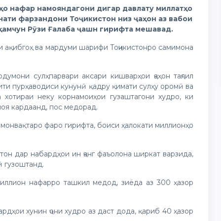
нҳо нафар намояндагони дигар давлату миллатҳо
нати фарзандони Тоҷикистон низ ҷаҳон аз вабои
 ҳамчун Рӯзи Ғалаба ҷашн гирифта мешавад.
и ақибгоҳ ва мардуми шарифи Тоҷикистонро самимона
думони сулҳпарвари аксари кишварҳои ҷаҳон таҷлил
ити пурҳаводиси кунунӣ қадру қимати сулҳу оромӣ ва
 хотираи неку корнамоиҳои гузаштагони худро, ки
оя кардаанд, пос медорад.
ҳамонвақтаро фаро гирифта, боиси ҳалокати миллионҳо
стон дар набардҳои ин ҷанг фаъолона ширкат варзида,
ӣ гузоштанд.
 миллион нафарро ташкил медод, зиёда аз 300 ҳазор
рдҳои хунин ҷони худро аз даст дода, қариб 40 ҳазор