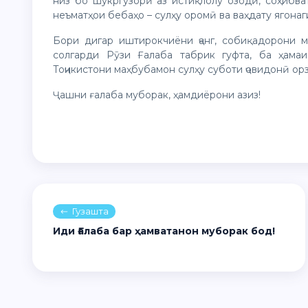
низ бо шукргузорӣ аз истиқлолу озодӣ, соҳибв
неъматҳои бебаҳо – сулҳу оромӣ ва ваҳдату ягона
Бори дигар иштирокчиёни ҷанг, собиқадорони 
солгарди Рӯзи Ғалаба табрик гуфта, ба ҳама
Тоҷикистони маҳбубамон сулҳу суботи ҷовидонӣ ор
Ҷашни ғалаба муборак, ҳамдиёрони азиз!
Гузашта
Иди Ғалаба бар ҳамватанон муборак бод!