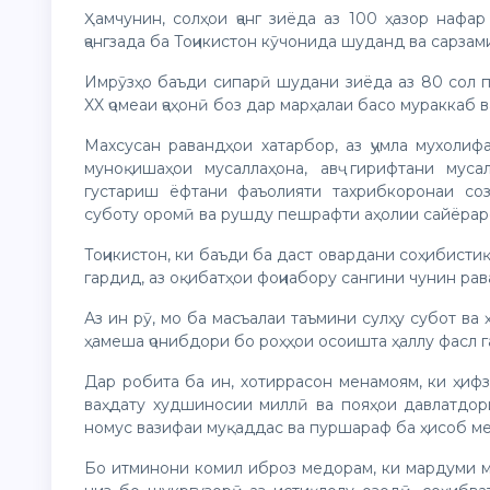
Ҳамчунин, солҳои ҷанг зиёда аз 100 ҳазор нафар
ҷангзада ба Тоҷикистон кӯчонида шуданд ва сарза
Имрӯзҳо баъди сипарӣ шудани зиёда аз 80 сол па
XX ҷомеаи ҷаҳонӣ боз дар марҳалаи басо мураккаб 
Махсусан равандҳои хатарбор, аз ҷумла мухолифа
муноқишаҳои мусаллаҳона, авҷ гирифтани муса
густариш ёфтани фаъолияти тахрибкоронаи соз
суботу оромӣ ва рушду пешрафти аҳолии сайёраро
Тоҷикистон, ки баъди ба даст овардани соҳибисти
гардид, аз оқибатҳои фоҷиабору сангини чунин ра
Аз ин рӯ, мо ба масъалаи таъмини сулҳу субот ва
ҳамеша ҷонибдори бо роҳҳои осоишта ҳаллу фасл 
Дар робита ба ин, хотиррасон менамоям, ки ҳифз
ваҳдату худшиносии миллӣ ва пояҳои давлатдори
номус вазифаи муқаддас ва пуршараф ба ҳисоб ме
Бо итминони комил иброз медорам, ки мардуми мо