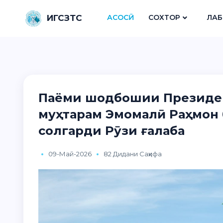
ИГСЗТС
АСОСӢ
СОХТОР
ЛАБ
Паёми шодбошии Президен
муҳтарам Эмомалӣ Раҳмон 
солгарди Рӯзи ғалаба
09-Май-2026
82 Дидани Саҳифа