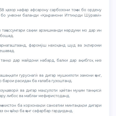
 58 ҳазор нафар афсарону сарбозони тоҷик бо ордену
т бо унвони баланди «Қаҳрамони Иттиҳоди Шӯравӣ»
н таҷассумгари саҳми арзишманди мардуми мо дар ин
ебошад.
 барнагаштаанд, фаромӯш нахоҳанд шуд ва эҳтироми
мешавад.
 танҳо дар майдони набард, балки дар ақибгоҳ низ
ашаққати гуруснагӣ ва дигар мушкилоти замони ҷанг,
о барои расидан ба ғалаба гузоштанд.
зуқаворӣ ва дигар маҳсулоти ҳаётан муҳим танқисӣ
сару либос ва маблағ мефиристоданд.
оҷикистон ба корхонаҳои саноатии минтақаҳои дигари
он ҷойҳо ба ҷанг сафарбар гардиданд.