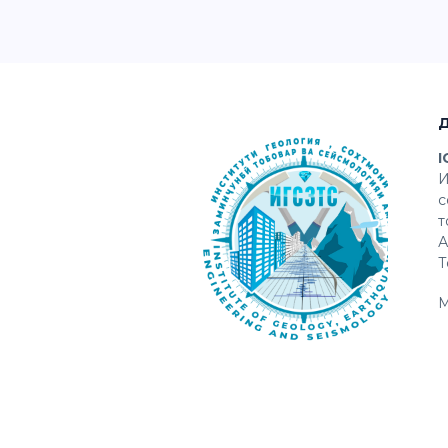
И
с
т
А
Т
М