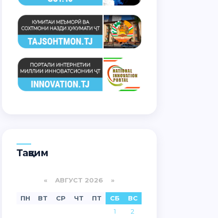
Тақвим
«
АВГУСТ 2026 »
ПН
ВТ
СР
ЧТ
ПТ
СБ
ВС
1
2