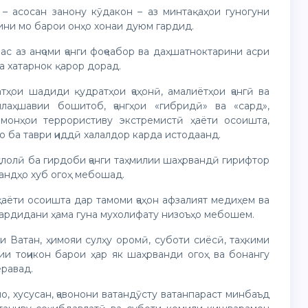
 – асосан занону кӯдакон – аз минтақаҳои гуногуни
мини мо барои онҳо хонаи дуюм гардид.
с аз анҷоми ҷанги фоҷеабор ва даҳшатноктарини асри
ва хатарнок қарор дорад.
тҳои шадиди қудратҳои ҷаҳонӣ, амалиётҳои ҷангӣ ва
ллаҳшавии бошитоб, ҷангҳои «гибридӣ» ва «сард»,
монҳои террористиву экстремистӣ ҳаёти осоишта,
 ба таври ҷиддӣ халалдор карда истодаанд.
қлолӣ ба гирдоби ҷанги таҳмилии шаҳрвандӣ гирифтор
вандҳо хуб огоҳ мебошад.
 ҳаёти осоишта дар тамоми ҷаҳон афзалият медиҳем ва
гардидани ҳама гуна мухолифату низоъҳо мебошем.
и Ватан, ҳимояи сулҳу оромӣ, суботи сиёсӣ, таҳкими
и тоҷикон барои ҳар як шаҳрванди огоҳ ва бонангу
равад.
, хусусан, ҷавонони ватандӯсту ватанпараст минбаъд