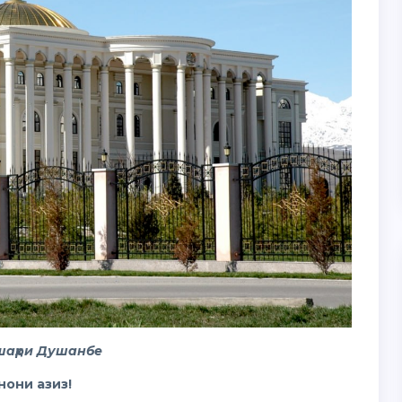
 шаҳри Душанбе
нони азиз!